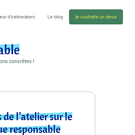
eur d’icebreakers
Le blog
Je souhaite un devis
able
ons concrètes !
 de l’atelier sur le
e responsable