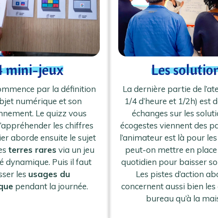
4 mini-jeux
Les solutio
commence par la définition
La dernière partie de l’ate
bjet numérique et son
1/4 d’heure et 1/2h) est 
nnement. Le quizz vous
échanges sur les soluti
appréhender les chiffres
écogestes viennent des pa
elier aborde ensuite le sujet
l’animateur est là pour le
es
terres rares
via un jeu
peut-on mettre en place
é dynamique. Puis il faut
quotidien pour baisser s
sser les
usages du
Les pistes d’action a
que
pendant la journée.
concernent aussi bien les
bureau qu’à la mai