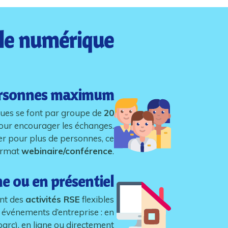
 le numérique
rsonnes maximum
ques se font par groupe de
20
pour encourager les échanges.
r pour plus de personnes, ce
format
webinaire/conférence
.
ne ou en présentiel
ont des
activités RSE
flexibles
 événements d’entreprise : en
 parc), en ligne ou directement