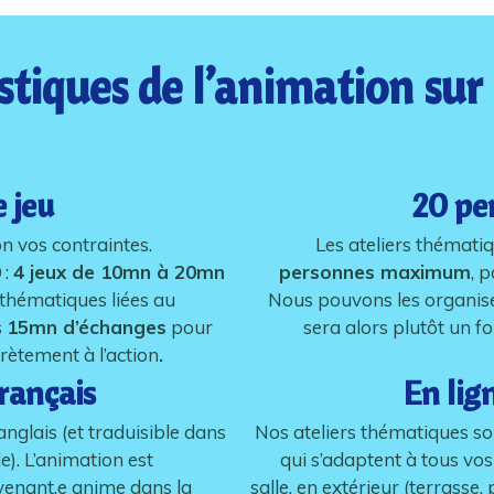
istiques de l’animation sur
e jeu
20 pe
n vos contraintes.
Les ateliers thémati
0
:
4 jeux de 10mn à 20mn
personnes maximum
, 
 thématiques liées au
Nous pouvons les organise
s
15mn d’échanges
pour
sera alors plutôt un 
ètement à l’action
.
rançais
En lig
anglais (et traduisible dans
Nos ateliers thématiques s
). L’animation est
qui s’adaptent à tous vos
rvenant.e anime dans la
salle, en extérieur (terrasse,