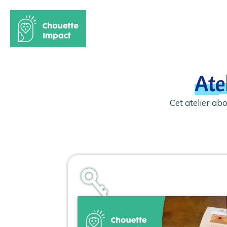
Aller
au
Ate
contenu
Cet atelier ab