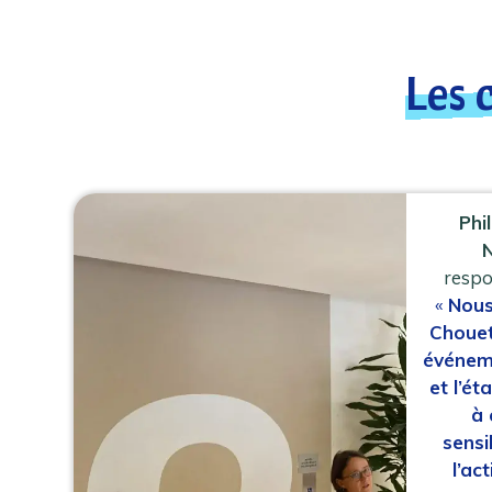
Les 
Phi
N
resp
«
Nous
Chouet
événeme
et l’ét
à 
sensi
l’ac