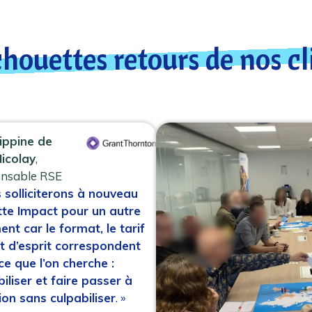
chouettes retours de nos cl
lippine de
icolay
,
onsable RSE
 solliciterons à nouveau
te Impact pour un autre
nt car le format, le tarif
at d’esprit correspondent
ce que l’on cherche :
biliser et faire passer à
tion sans culpabiliser
. »