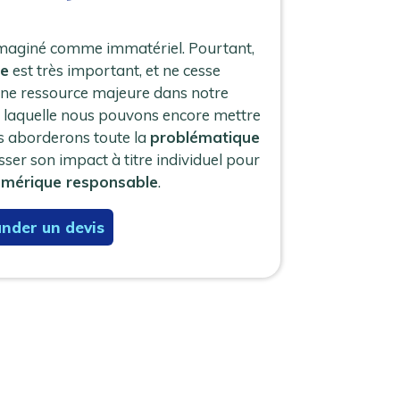
imaginé comme immatériel. Pourtant,
ue
est très important, et ne cesse
d’une ressource majeure dans notre
 laquelle nous pouvons encore mettre
us aborderons toute la
problématique
er son impact à titre individuel pour
mérique responsable
.
nder un devis