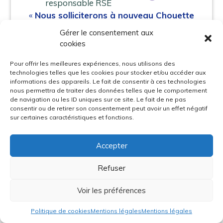
responsable RSE
«
Nous solliciterons à nouveau Chouette
Impact pour un autre événement car le
Gérer le consentement aux
format, le tarif et l’état d’esprit
cookies
correspondent à ce que l’on cherche :
sensibiliser et faire passer à l’action sans
Pour offrir les meilleures expériences, nous utilisons des
technologies telles que les cookies pour stocker et/ou accéder aux
culpabiliser
. »
informations des appareils. Le fait de consentir à ces technologies
nous permettra de traiter des données telles que le comportement
de navigation ou les ID uniques sur ce site. Le fait de ne pas
Stands et ateliers sur le numérique réalisés à
consentir ou de retirer son consentement peut avoir un effet négatif
Paris et en visio pour 200 collaborateurs
sur certaines caractéristiques et fonctions.
Lire l’article
Accepter
Refuser
Voir les préférences
Politique de cookies
Mentions légales
Mentions légales