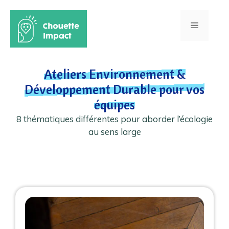
Aller
au
Menu
contenu
Ateliers Environnement &
Développement Durable pour vos
équipes
8 thématiques différentes pour aborder l’écologie
au sens large