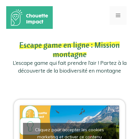
Aller
au
Menu
contenu
Escape game en ligne : Mission
montagne
L’escape game qui fait prendre l’air ! Partez à la
découverte de la biodiversité en montagne
Cliquez pour accepter les cookies
marketing et activer ce contenu