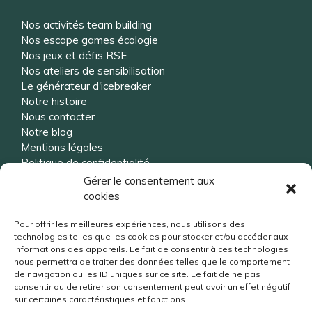
Nos activités team building
Nos escape games écologie
Nos jeux et défis RSE
Nos ateliers de sensibilisation
Le générateur d'icebreaker
Notre histoire
Nous contacter
Notre blog
Mentions légales
Politique de confidentialité
Gérer le consentement aux
cookies
Vous souhaitez être rappelé ?
Pour offrir les meilleures expériences, nous utilisons des
technologies telles que les cookies pour stocker et/ou accéder aux
informations des appareils. Le fait de consentir à ces technologies
nous permettra de traiter des données telles que le comportement
de navigation ou les ID uniques sur ce site. Le fait de ne pas
consentir ou de retirer son consentement peut avoir un effet négatif
sur certaines caractéristiques et fonctions.