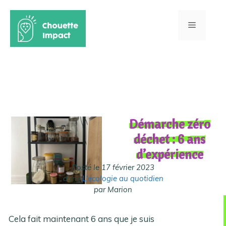
Aller
au
Menu
Accueil -
Le blog -
L'écologie au quotidien
- Démarche zéro déchet : 6
contenu
ans d’expérience
Démarche zéro
déchet : 6 ans
d’expérience
Posté le 17 février 2023
dans
L'écologie au quotidien
par Marion
Cela fait maintenant 6 ans que je suis