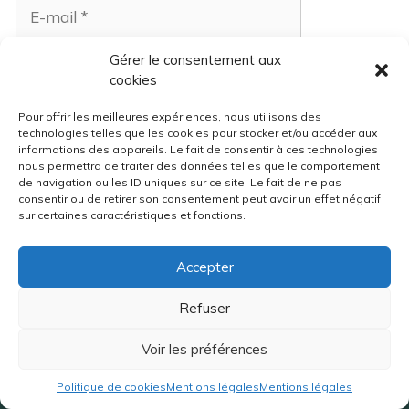
E-
mail
Site
Gérer le consentement aux
web
cookies
Are you human? Please solve:
Pour offrir les meilleures expériences, nous utilisons des
technologies telles que les cookies pour stocker et/ou accéder aux
informations des appareils. Le fait de consentir à ces technologies
nous permettra de traiter des données telles que le comportement
de navigation ou les ID uniques sur ce site. Le fait de ne pas
consentir ou de retirer son consentement peut avoir un effet négatif
sur certaines caractéristiques et fonctions.
Accepter
Refuser
Voir les préférences
Politique de cookies
Mentions légales
Mentions légales
Chouette Impact vous propose des expériences funs