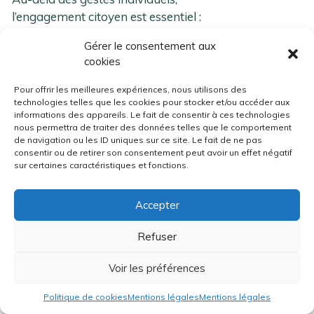
l’engagement citoyen est essentiel :
Gérer le consentement aux
Relayer les messages de la
cookies
journée mondiale de l’eau
Soutenir des ONG œuvrant pour
Pour offrir les meilleures expériences, nous utilisons des
technologies telles que les cookies pour stocker et/ou accéder aux
l’accès à l’eau potable
informations des appareils. Le fait de consentir à ces technologies
Participer à des nettoyages de
nous permettra de traiter des données telles que le comportement
rivières
de navigation ou les ID uniques sur ce site. Le fait de ne pas
consentir ou de retirer son consentement peut avoir un effet négatif
Sensibiliser son entourage, ses
sur certaines caractéristiques et fonctions.
enfants, ses collègues
Accepter
En adoptant des
gestes éco-
responsables au quotidien
, nous
Refuser
devenons acteurs de cette journée
mondiale, bien au-delà du 22 mars.
Voir les préférences
Notre atelier sur l’eau
termine toujours
Politique de cookies
Mentions légales
Mentions légales