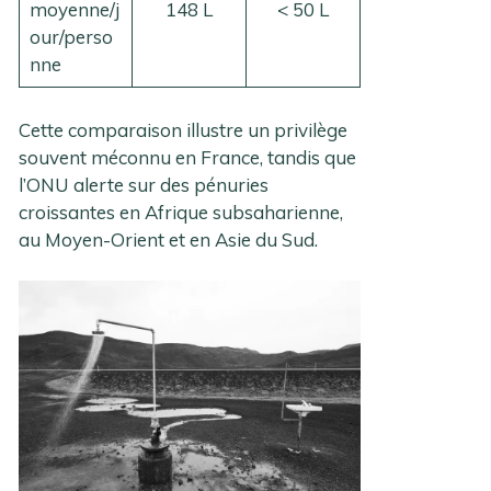
moyenne/j
148 L
< 50 L
our/perso
nne
Cette comparaison illustre un privilège
souvent méconnu en France, tandis que
l’ONU alerte sur des pénuries
croissantes en Afrique subsaharienne,
au Moyen-Orient et en Asie du Sud.