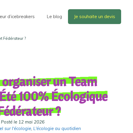
eur d’icebreakers
Le blog
Je souhaite un devis
t Fédérateur ?
organiser un Team
 Été 100% Écologique
Fédérateur ?
Posté le 12 mai 2026
l sur l'écologie
,
L'écologie au quotidien