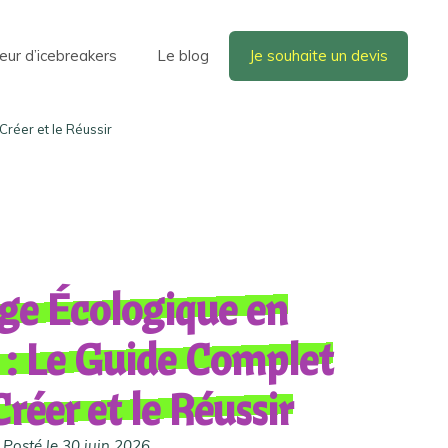
eur d’icebreakers
Le blog
Je souhaite un devis
Créer et le Réussir
ge Écologique en
 : Le Guide Complet
Créer et le Réussir
Posté le 30 juin 2026