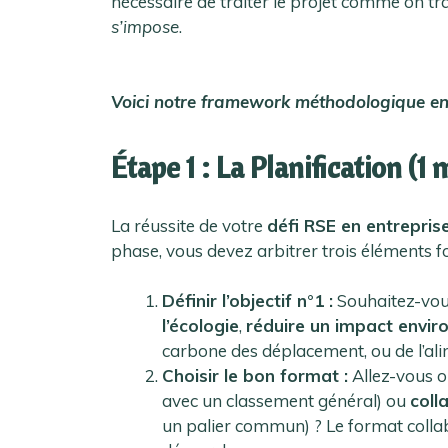
nécessaire de traiter le projet comme on tr
s’impose
.
Voici notre framework méthodologique en
Étape 1 : La Planification (1
La réussite de votre
défi RSE en entrepris
phase, vous devez arbitrer trois éléments 
Définir l’objectif n°1 :
Souhaitez-vou
l’écologie
,
réduire un impact envir
carbone des déplacement, ou de l’al
Choisir le bon format :
Allez-vous 
avec un classement général) ou
coll
un palier commun) ? Le format collabo