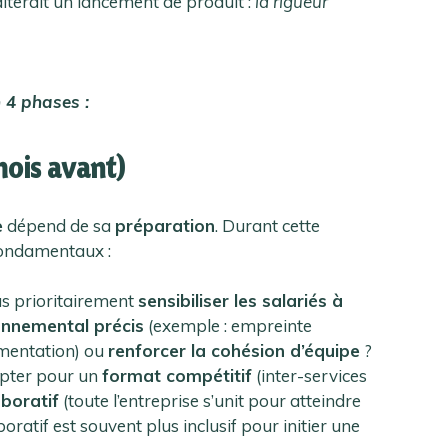
aiterait un lancement de produit :
la rigueur
 4 phases :
 mois avant)
e
dépend de sa
préparation
. Durant cette
fondamentaux :
s prioritairement
sensibiliser les salariés à
onnemental précis
(exemple : empreinte
imentation) ou
renforcer la cohésion d’équipe
?
opter pour un
format compétitif
(inter-services
aboratif
(toute l’entreprise s’unit pour atteindre
ratif est souvent plus inclusif pour initier une