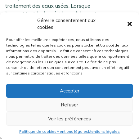
traitement des eaux usées. Lorsque
l’eau est traitée, les résidus solides, qu’on
Gérer le consentement aux
appelle boues, sont souvent incinérées
cookies
et les polluants sont émis par les
fumées de combustion.
Pour offrir les meilleures expériences, nous utilisons des
technologies telles que les cookies pour stocker et/ou accéder aux
informations des appareils. Le fait de consentir à ces technologies
Seul le CO2 émis par la combustion
nous permettra de traiter des données telles que le comportement
d’incinération de matières plastiques est
de navigation ou les ID uniques sur ce site. Le fait de ne pas
synthétique, d’origine fossile, est
consentir ou de retirer son consentement peut avoir un effet négatif
sur certaines caractéristiques et fonctions.
comptabilisé. Le CO2 émis par
l’incinération de matières naturelle
Accepter
(papiers, bois, déchets alimentaires) est
considéré comme neutre, le carbone
Refuser
ayant été absorbé par la
photosynthèse.
Voir les préférences
Les déchets émettent donc assez peu de
Politique de cookies
Mentions légales
Mentions légales
CO2, mais beaucoup de méthane. Ce