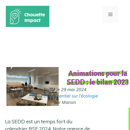
Aller
au
Menu
Accueil -
Le blog -
Évènementiel sur l'écologie
- Animations pour la
contenu
SEDD : le bilan 2023
Animations pour la
SEDD : le bilan 2023
Posté le 29 mai 2024
dans
Évènementiel sur l'écologie
par Marion
La SEDD est un temps fort du
calendrier RSE 2024. Notre agence de