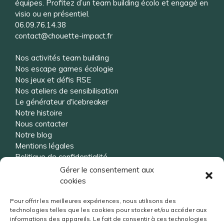
équipes. Profitez d’un team building écolo et engagé en
visio ou en présentiel.
06.09.76.14.38
contact@chouette-impact.fr
Nos activités team building
Nos escape games écologie
Nos jeux et défis RSE
Nos ateliers de sensibilisation
Le générateur d'icebreaker
Notre histoire
Nous contacter
Notre blog
Mentions légales
Politique de confidentialité
Gérer le consentement aux
cookies
Vous souhaitez être rappelé ?
Pour offrir les meilleures expériences, nous utilisons des
technologies telles que les cookies pour stocker et/ou accéder aux
informations des appareils. Le fait de consentir à ces technologies