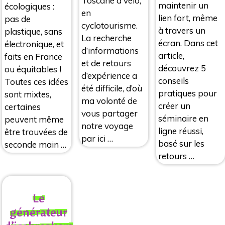
Toscane à vélo,
maintenir un
écologiques :
en
lien fort, même
pas de
cyclotourisme.
à travers un
plastique, sans
La recherche
écran. Dans cet
électronique, et
d’informations
article,
faits en France
et de retours
découvrez 5
ou équitables !
d’expérience a
conseils
Toutes ces idées
été difficile, d’où
pratiques pour
sont mixtes,
ma volonté de
créer un
certaines
vous partager
séminaire en
peuvent même
notre voyage
ligne réussi,
être trouvées de
par ici …
basé sur les
seconde main …
retours …
Le
générateur