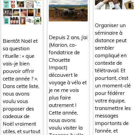
Organiser un
séminaire à
Depuis 2 ans, j’ai
distance peut
Bientôt Noël et
(Marion, co-
sembler
sa question
fondatrice de
compliqué en
rituelle : « que
Chouette
contexte de
vais-je bien
Impact)
télétravail. Et
pouvoir offrir
découvert le
pourtant, c’est
cette année ? ».
voyage à vélo et
un moment-clé
Dans cette liste,
je ne me vois
pour fédérer
nous avons
plus faire
votre équipe,
voulu vous
autrement !
transmettre les
proposer des
Cette année,
messages
cadeaux de
nous avons
importants de
Noël vraiment
voulu visiter la
l’année, et
utiles, et surtout