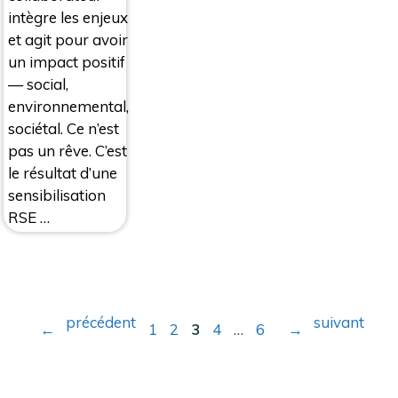
intègre les enjeux
et agit pour avoir
un impact positif
— social,
environnemental,
sociétal. Ce n’est
pas un rêve. C’est
le résultat d’une
sensibilisation
RSE …
Navigation
des
précédent
suivant
←
1
2
3
4
…
6
→
Page
Page
Page
Page
Page
articles