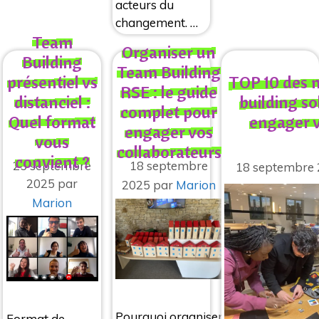
acteurs du
changement. …
Team
Organiser un
Building
Team Building
présentiel vs
TOP 10 des 
RSE : le guide
distanciel :
building so
complet pour
Quel format
engager 
engager vos
vous
collaborateurs
convient ?
25 septembre
18 septembre
18 septembre
2025
par
2025
par
Marion
Marion
Pourquoi organiser
Format de