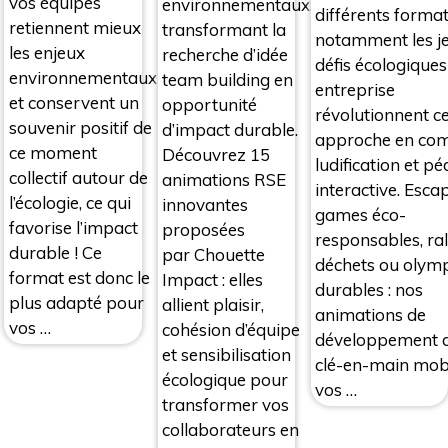
vos équipes
environnementaux,
différents format
retiennent mieux
transformant la
notamment les je
les enjeux
recherche d’idée
défis écologique
environnementaux
team building en
entreprise
et conservent un
opportunité
révolutionnent ce
souvenir positif de
d’impact durable.
approche en co
ce moment
Découvrez 15
ludification et p
collectif autour de
animations RSE
interactive. Esca
l’écologie, ce qui
innovantes
games éco-
favorise l’impact
proposées
responsables, ral
durable ! Ce
par Chouette
déchets ou olym
format est donc le
Impact : elles
durables : nos
plus adapté pour
allient plaisir,
animations de
vos …
cohésion d’équipe
développement 
et sensibilisation
clé-en-main mobi
écologique pour
vos …
transformer vos
collaborateurs en