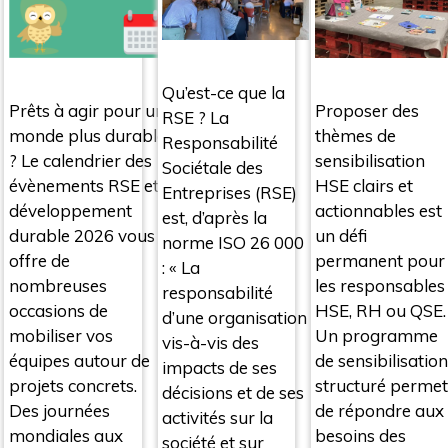
Qu’est-ce que la
Proposer des
Prêts à agir pour un
RSE ? La
thèmes de
monde plus durable
Responsabilité
sensibilisation
? Le calendrier des
Sociétale des
HSE clairs et
évènements RSE et
Entreprises (RSE)
actionnables est
développement
est, d’après la
un défi
durable 2026 vous
norme ISO 26 000
permanent pour
offre de
: « La
les responsables
nombreuses
responsabilité
HSE, RH ou QSE.
occasions de
d’une organisation
Un programme
mobiliser vos
vis-à-vis des
de sensibilisation
équipes autour de
impacts de ses
structuré permet
projets concrets.
décisions et de ses
de répondre aux
Des journées
activités sur la
besoins des
mondiales aux
société et sur