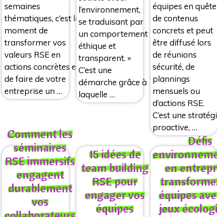
équipes en quête
semaines
l’environnement,
de contenus
thématiques, c’est le
se traduisant par
concrets et peut
moment de
un comportement
être diffusé lors
transformer vos
éthique et
de réunions
valeurs RSE en
transparent. »
sécurité, de
actions concrètes et
C’est une
plannings
de faire de votre
démarche grâce à
mensuels ou
entreprise un …
laquelle …
d’actions RSE.
C’est une stratég
proactive, …
Comment les
Défis
séminaires
15 idées de
environnem
RSE immersifs
team building
en entrepri
engagent
RSE pour
transforme
durablement
engager vos
équipes ave
vos
équipes
jeux écolog
collaborateurs