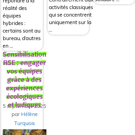
répondre à la
activités classiques
réalité des
qui se concentrent
équipes
uniquement sur la
hybrides :
…
certains sont au
bureau, d’autres
en …
Sensibilisation
RSE : engager
vos équipes
grâce à des
expériences
écologiques
et ludiques
5 septembre 2025
par
Hélène
Turquois