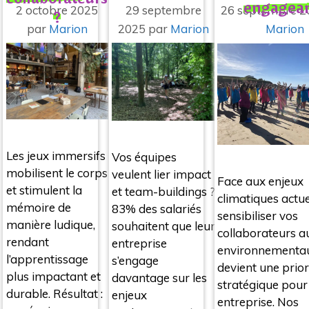
engagea
2 octobre 2025
29 septembre
26 septembre 2
?
par
Marion
2025
par
Marion
Marion
Les jeux immersifs
Vos équipes
mobilisent le corps
veulent lier impact
Face aux enjeux
et stimulent la
et team-buildings ?
climatiques actue
mémoire de
83% des salariés
sensibiliser vos
manière ludique,
souhaitent que leur
collaborateurs au
rendant
entreprise
environnementa
l’apprentissage
s’engage
devient une prior
plus impactant et
davantage sur les
stratégique pour
durable. Résultat :
enjeux
entreprise. Nos