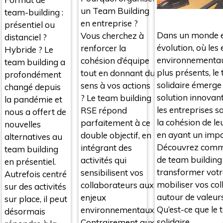
un Team Building
team-building :
en entreprise ?
présentiel ou
Dans un monde e
Vous cherchez à
distanciel ?
évolution, où les
renforcer la
Hybride ? Le
environnementau
cohésion d’équipe
team building a
plus présents, le
tout en donnant du
profondément
solidaire émerg
sens à vos actions
changé depuis
solution innovan
? Le team building
la pandémie et
les entreprises s
RSE répond
nous a offert de
la cohésion de le
parfaitement à ce
nouvelles
en ayant un impac
double objectif, en
alternatives au
Découvrez comme
intégrant des
team building
de team building
activités qui
en présentiel.
transformer votr
sensibilisent vos
Autrefois centré
mobiliser vos co
collaborateurs aux
sur des activités
autour de valeurs
enjeux
sur place, il peut
Qu’est-ce que le 
environnementaux.
désormais
solidaire …
Contrairement aux