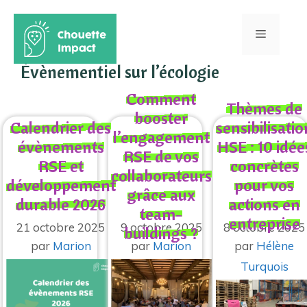
Aller
au
Menu
contenu
Évènementiel sur l’écologie
Comment
Thèmes de
booster
Calendrier des
sensibilisatio
l’engagement
évènements
HSE : 10 idée
RSE de vos
RSE et
concrètes
collaborateurs
développement
pour vos
grâce aux
durable 2026
actions en
team-
entreprise
21 octobre 2025
9 octobre 2025
8 octobre 2025
buildings ?
par
Marion
par
Marion
par
Hélène
Turquois