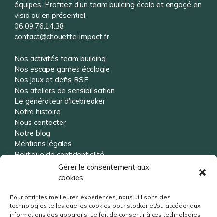
équipes. Profitez d’un team building écolo et engagé en
visio ou en présentiel.
06.09.76.14.38
contact@chouette-impact.fr
Nos activités team building
Nos escape games écologie
Nos jeux et défis RSE
Nos ateliers de sensibilisation
Le générateur d'icebreaker
Notre histoire
Nous contacter
Notre blog
Mentions légales
Politique de confidentialité
Gérer le consentement aux
cookies
Vous souhaitez être rappelé ?
Pour offrir les meilleures expériences, nous utilisons des
technologies telles que les cookies pour stocker et/ou accéder aux
informations des appareils. Le fait de consentir à ces technologies