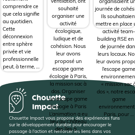
ventilation, ont
organisaient u
comprendre ce
souhaité
journée de cohés
que cela signifie
organiser une
Ils souhaitaien
au quotidien.
activité
mettre en place 
Cette
écologique,
activité team
déconnexion
ludique et de
building RSE en 
entre sphère
cohésion. Nous
de journée da
privée et vie
leur avons
leurs locaux. N
professionnelle
proposé un
leur avons prop
peut, à terme, …
escape game
l’escape gam
écologie à Paris,
environnemen
la mission sac à
« mission sac 
dos. Organiser
dos », notre esc
un escape game
game
écologie à Paris
environnement
L’animation a eu
Paris, pour …
Chouette Impact vous propose des expériences funs
lieu au Château
sur le développement durable pour encourager le
des Îles à …
passage à l'action et renforcer les liens dans vos