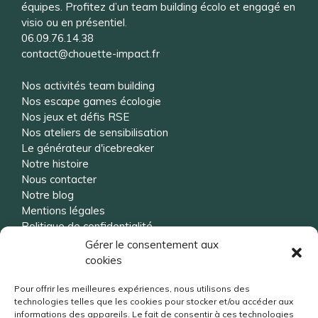
équipes. Profitez d’un team building écolo et engagé en
visio ou en présentiel.
06.09.76.14.38
contact@chouette-impact.fr
Nos activités team building
Nos escape games écologie
Nos jeux et défis RSE
Nos ateliers de sensibilisation
Le générateur d'icebreaker
Notre histoire
Nous contacter
Notre blog
Mentions légales
Politique de confidentialité
Gérer le consentement aux
cookies
Vous souhaitez être rappelé ?
Pour offrir les meilleures expériences, nous utilisons des
technologies telles que les cookies pour stocker et/ou accéder aux
informations des appareils. Le fait de consentir à ces technologies