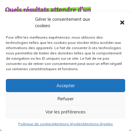
Quels résultats attendre d’un
atelier RSE ?
Gérer le consentement aux
cookies
Un
atelier RSE
, ce n’est pas simplement
une animation ponctuelle. C’est un
point
Pour offrir les meilleures expériences, nous utilisons des
d’ancrage dans votre stratégie RSE
,
technologies telles que les cookies pour stocker et/ou accéder aux
une manière
concrète et humaine de
informations des appareils. Le fait de consentir à ces technologies
nous permettra de traiter des données telles que le comportement
faire bouger les lignes
, en interne
de navigation ou les ID uniques sur ce site. Le fait de ne pas
comme en externe.
consentir ou de retirer son consentement peut avoir un effet négatif
sur certaines caractéristiques et fonctions.
Mais alors, que peut-on vraiment en
attendre ? Voici ce que constatent nos
Accepter
client·es après avoir organisé un atelier
Refuser
avec Chouette Impact.
Voir les préférences
Des résultats visibles, immédiats… et
durables :
Politique de cookies
Mentions légales
Mentions légales