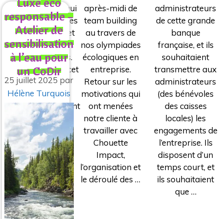
Luxe éco
après-midi de
administrateurs
une animation qui
responsable –
team building
de cette grande
rassemble tous les
Atelier de
au travers de
banque
collaborateurs et
sensibilisation
nos olympiades
française, et ils
fait le lien avec
à l’eau pour
écologiques en
souhaitaient
leurs ambitions.
un CoDir
entreprise.
transmettre aux
Retrouvez dans cet
25 juillet 2025
par
Retour sur les
administrateurs
article notre
Hélène Turquois
motivations qui
(des bénévoles
proposition
ont menées
des caisses
d’accompagnement
notre cliente à
locales) les
! Organisation …
travailler avec
engagements de
Chouette
l’entreprise. Ils
Impact,
disposent d’un
l’organisation et
temps court, et
le déroulé des …
ils souhaitaient
que …