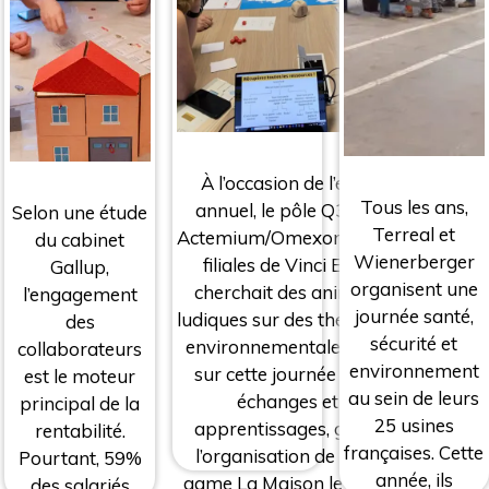
À l’occasion de l’éco day
Tous les ans,
annuel, le pôle Q3SRE de
Selon une étude
Terreal et
Actemium/Omexom/Cegelec,
du cabinet
Wienerberger
filiales de Vinci Energie,
Gallup,
organisent une
cherchait des animations
l’engagement
journée santé,
ludiques sur des thématiques
des
sécurité et
environnementales. Retour
collaborateurs
environnement
sur cette journée riche en
est le moteur
au sein de leurs
échanges et en
principal de la
25 usines
apprentissages, grâces à
rentabilité.
françaises. Cette
l’organisation de l’escape
Pourtant, 59%
année, ils
game La Maison le matin et
des salariés