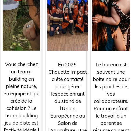
Vous cherchez
Le bureau est
En 2025,
un team-
souvent une
Chouette Impact
building en
boîte noire pour
a été contacté
pleine nature,
les proches de
pour gérer
en équipe et qui
vos
l’espace enfant
crée de la
collaborateurs.
du stand de
cohésion ? Le
Pour un enfant,
l’Union
team-building
le travail d’un
Européenne au
jeu de piste est
parent se
Salon de
l’activité idéale !
résume souvent
l’Agriculture. Une