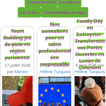
L'appartement
La maison
Sac à dos
Team building en ligne
Family Day
Nos
en
Team
animations
Entreprise :
Building jeu
pour un
Transformez
de piste en
salon
vos Portes
région
professionnel
Ouvertes en
parisienne
éco
Levier de
responsable
17 juillet 2026
19 juin 2026
par
6 mai 2026
par
Cohésion
par
Marion
Hélène Turquois
Hélène Turquois