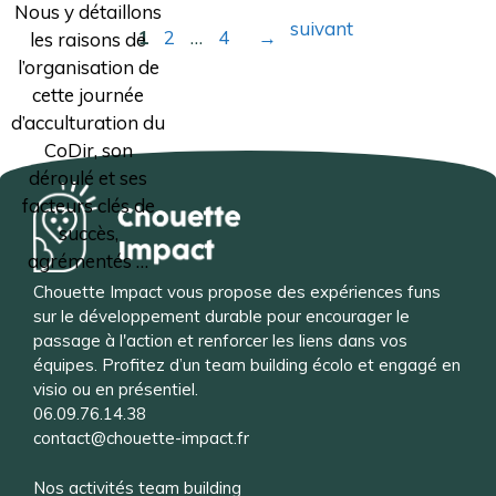
Nous y détaillons
des
suivant
1
2
…
4
→
les raisons de
Page
Page
Page
articles
l’organisation de
cette journée
d’acculturation du
CoDir, son
déroulé et ses
facteurs clés de
succès,
agrémentés …
Chouette Impact vous propose des expériences funs
sur le développement durable pour encourager le
passage à l'action et renforcer les liens dans vos
équipes. Profitez d’un team building écolo et engagé en
visio ou en présentiel.
06.09.76.14.38
contact@chouette-impact.fr
Nos activités team building