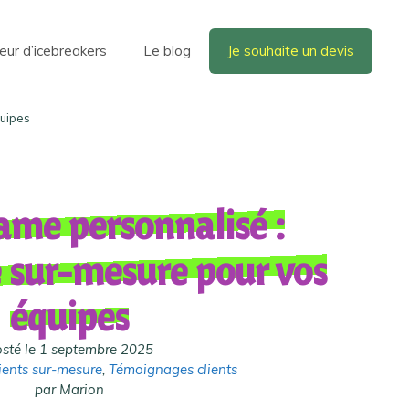
eur d’icebreakers
Le blog
Je souhaite un devis
quipes
ame personnalisé :
e sur-mesure pour vos
équipes
sté le 1 septembre 2025
ients sur-mesure
,
Témoignages clients
par Marion