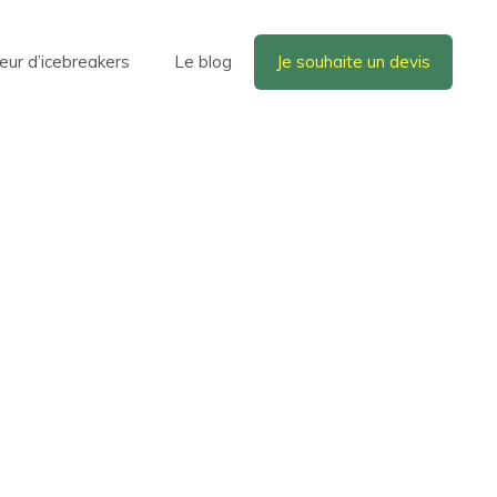
eur d’icebreakers
Le blog
Je souhaite un devis