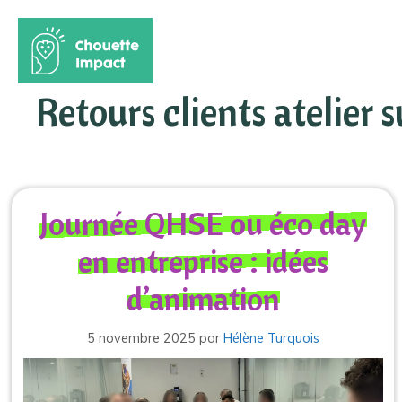
Aller
au
Retours clients atelier 
contenu
Journée QHSE ou éco day
en entreprise : idées
d’animation
5 novembre 2025
par
Hélène Turquois