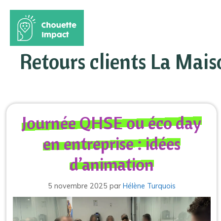
Aller
au
Retours clients La Mais
contenu
Journée QHSE ou éco day
en entreprise : idées
d’animation
5 novembre 2025
par
Hélène Turquois