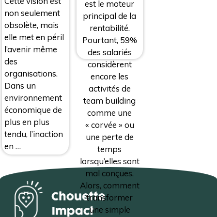
Cette vision est
est le moteur
non seulement
principal de la
obsolète, mais
rentabilité.
elle met en péril
Pourtant, 59%
l’avenir même
des salariés
des
considèrent
organisations.
encore les
Dans un
activités de
environnement
team building
économique de
comme une
plus en plus
« corvée » ou
tendu, l’inaction
une perte de
en …
temps
lorsqu’elles sont
mal conçues.
Alors, comment
transformer
une simple