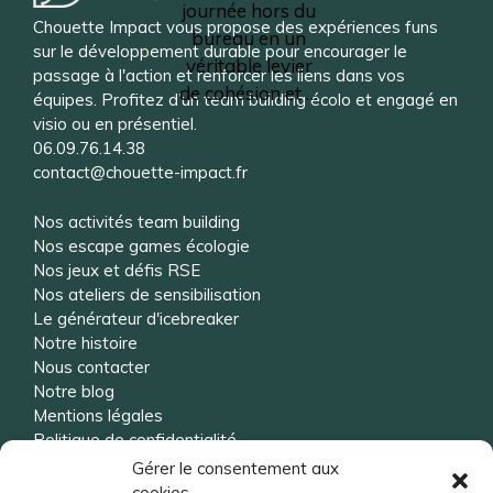
journée hors du
Chouette Impact vous propose des expériences funs
bureau en un
sur le développement durable pour encourager le
véritable levier
passage à l'action et renforcer les liens dans vos
de cohésion et …
équipes. Profitez d’un team building écolo et engagé en
visio ou en présentiel.
06.09.76.14.38
contact@chouette-impact.fr
Nos activités team building
Nos escape games écologie
Nos jeux et défis RSE
Nos ateliers de sensibilisation
Le générateur d'icebreaker
Notre histoire
Nous contacter
Notre blog
Mentions légales
Politique de confidentialité
Gérer le consentement aux
cookies