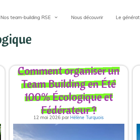
Nos team-building RSE
Nous découvrir
Le générat
ogique
Comment organiser un
Team Building en Été
100% Écologique et
Fédérateur ?
12 mai 2026
par
Hélène Turquois