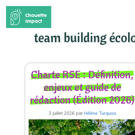
Aller
au
team building écol
contenu
Charte RSE : Définition,
enjeux et guide de
rédaction (Édition 2026)
3 juillet 2026
par
Hélène Turquois